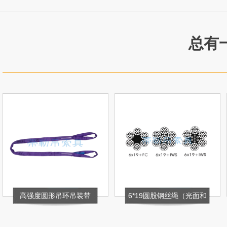
总有
6*19圆股钢丝绳（光面和
高吨位圆形环状吊装带
镀锌）